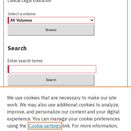
Clinical Legal Education
Select a volume:
Search
Enter search terms:
Select context to search:
We use cookies that are necessary to make our site
work. We may also use additional cookies to analyze,
Advanced Search
improve, and personalize our content and your digital
experience. You can manage your cookie preferences
ISSN (PRINT):
using the
Cookie settings
link. For more information,
0829-3929