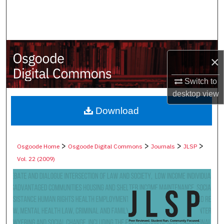
Search
Browse Collections
×
My Account
Switch to
About
desktop
view
Digital Commons Network™
Download
>
>
>
>
Osgoode Home
Osgoode Digital Commons
Journals
JLSP
Vol. 22 (2009)