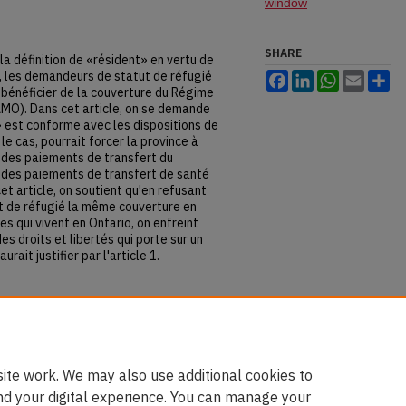
window
SHARE
 la définition de «résident» en vertu de
t, les demandeurs de statut de réfugié
Facebook
LinkedIn
WhatsApp
Email
Sh
 bénéficier de la couverture du Régime
AMO). Dans cet article, on se demande
t» est conforme avec les dispositions de
 le cas, pourrait forcer la province à
à des paiements de transfert du
 des paiements de transfert de santé
et article, on soutient qu'en refusant
t de réfugié la même couverture en
s qui vivent en Ontario, on enfreint
es droits et libertés qui porte sur un
rait justifier par l'article 1.
IP Eligibility, and Equality."
Journal
202-232.
-3929.1090
u.ca/jlsp/vol12/iss1/8
ite work. We may also use additional cookies to
nd your digital experience. You can manage your