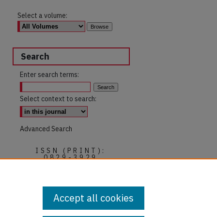
Select a volume:
are
Search
Enter search terms:
Select context to search:
Advanced Search
ISSN (PRINT):
0829-3929
ISSN (ONLINE):
2817-5158
Accept all cookies