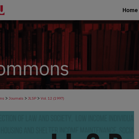
Home
>
>
>
ons
Journals
JLSP
Vol. 12 (1997)