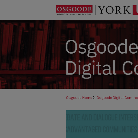
>
Osgoode Home
Osgoode Digital Comm