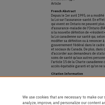
Article
French Abstract
Depuis le 1er avril 1995, on a modifié
la Loi sur l'assurance-santé. En effe
qui vivent en Ontario ne peuvent plus
d'assurance-maladie de l'Ontario (R
si la nouvelle définition de «résiden
la Loi canadienne sur santé qui, selon
modifier sa définition ou à renoncer 
gouvernement fédéral dans le cadre
et sociaux du Canada. De plus, dans c
d'accorder aux demandeurs de statu
soins de santé qu'aux autres personne
l'article 15 de la Charte canadienne d
accès équitable garanti et qu'on ne sau
Citation Information
Sansom, Steve. "Refugee Claimants, OH
of Law and Social Policy
12. (1997): 
DOI:
https://doi.org/10.60082/0829
https://digitalcommons.osgoode.york
We use cookies that are necessary to make our s
analyze, improve, and personalize our content a