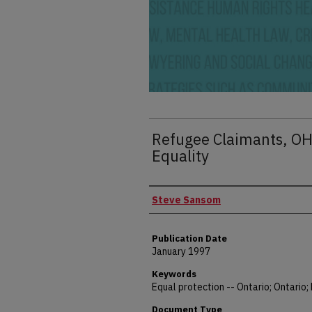
Refugee Claimants, OHIP
Equality
Authors
Steve Sansom
Publication Date
January 1997
Keywords
Equal protection -- Ontario; Ontario
Document Type