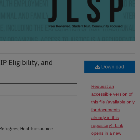
 Eligibility, and
Download
Request an
accessible version of
this file (available only
for documents
already in this
repository). Link
; Refugees; Health insurance
opens in a new