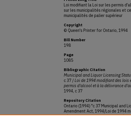
Loi modifiant la Loi sur les permis d'al
sur les municipalités régionales et ce
municipalités de palier supérieur
Copyright
© Queen's Printer for Ontario, 1994
Bill Number
198
Page
1085
Bibliographic Citation
Municipal and Liquor Licensing Stat
c 37 /
Loi de 1994 modifiant des lois e
permis d'alcool et à la délivrance d'a
1994, c 37
Repository Citation
Ontario (1994) "c 37 Municipal and L
Amendment Act, 1994/Loi de 1994 modif
délivrance de permis d'alcool et à la
municipalités,"
Ontario: Annual Statu
Available at: