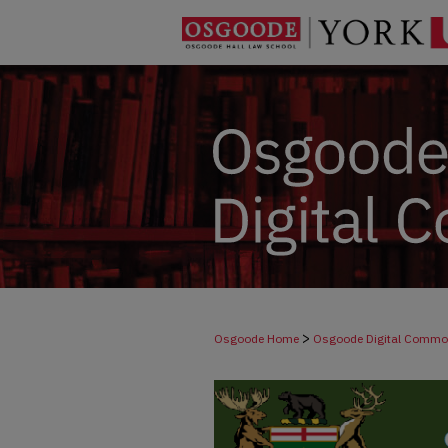
>
Osgoode Home
Osgoode Digital Comm