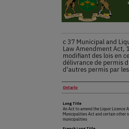
c 37 Municipal and Liq
Law Amendment Act, 1
modifiant des lois en ce 
délivrance de permis d'
d'autres permis par le
Authors
Ontario
Long Title
An Act to amend the Liquor Licence A
Municipalities Act and certain other 
municipalities
French Long Title