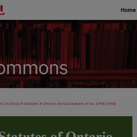
Home
>
>
>
>
ons
Library
Statutes
Ontario: Annual Statutes
Vol. 1994 (1994)