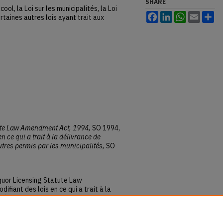
SHARE
cool, la Loi sur les municipalités, la Loi
Facebook
LinkedIn
WhatsApp
Email
Sh
rtaines autres lois ayant trait aux
ute Law Amendment Act, 1994,
SO 1994,
n ce qui a trait à la délivrance de
utres permis par les municipalités,
SO
iquor Licensing Statute Law
iant des lois en ce qui a trait à la
 délivrance d'autres permis par les
tes
: Vol. 1994, Article 39.