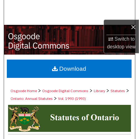
Search
Browse Collections
×
My Account
Switch to
desktop
view
About
Digital Commons Network™
Download
>
>
>
>
Osgoode Home
Osgoode Digital Commons
Library
Statutes
>
Ontario: Annual Statutes
Vol. 1993 (1993)