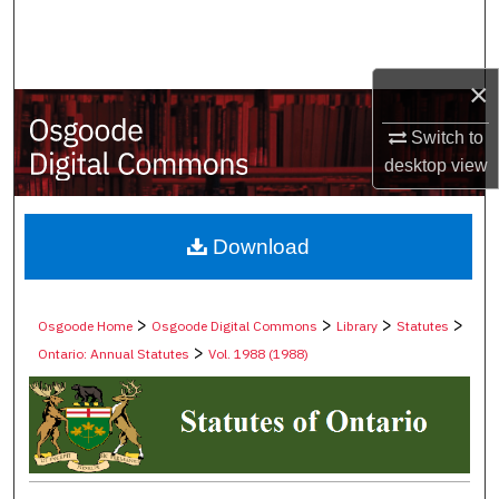
Search
Browse Collections
×
My Account
Switch to
desktop
view
About
Digital Commons Network™
Download
>
>
>
>
Osgoode Home
Osgoode Digital Commons
Library
Statutes
>
Ontario: Annual Statutes
Vol. 1988 (1988)