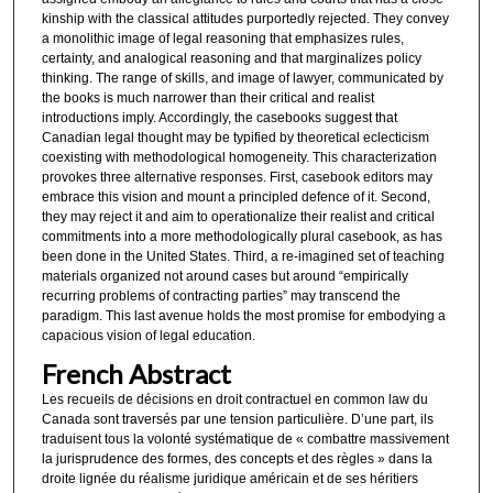
kinship with the classical attitudes purportedly rejected. They convey
a monolithic image of legal reasoning that emphasizes rules,
certainty, and analogical reasoning and that marginalizes policy
thinking. The range of skills, and image of lawyer, communicated by
the books is much narrower than their critical and realist
introductions imply. Accordingly, the casebooks suggest that
Canadian legal thought may be typified by theoretical eclecticism
coexisting with methodological homogeneity. This characterization
provokes three alternative responses. First, casebook editors may
embrace this vision and mount a principled defence of it. Second,
they may reject it and aim to operationalize their realist and critical
commitments into a more methodologically plural casebook, as has
been done in the United States. Third, a re-imagined set of teaching
materials organized not around cases but around “empirically
recurring problems of contracting parties” may transcend the
paradigm. This last avenue holds the most promise for embodying a
capacious vision of legal education.
French Abstract
Les recueils de décisions en droit contractuel en common law du
Canada sont traversés par une tension particulière. D’une part, ils
traduisent tous la volonté systématique de « combattre massivement
la jurisprudence des formes, des concepts et des règles » dans la
droite lignée du réalisme juridique américain et de ses héritiers