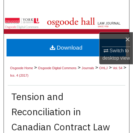
Search
Browse Collections
My Account
×
Download
About
Switch to
desktop
view
Digital Commons Network™
>
>
>
>
>
Osgoode Home
Osgoode Digital Commons
Journals
OHLJ
Vol. 54
Iss. 4 (2017)
Tension and
Reconciliation in
Canadian Contract Law