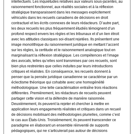
intellectuels. Les inquiétudes relatives aux valeurs sous-jacentes, au
raisonnement fonctionnel, aux réalités sociales et à la réflexion
stratégique transparaissent dans les messages explicitement
véhiculés dans les recueils canadiens de décisions en droit
contractuel et les écrits connexes de leurs rédacteurs. D’autre part,
les deux recueils les plus fréquemment étudiés témoignent d’un
profond respect envers les règles et les tribunaux et d’un lien étroit
avec les attitudes classiques soi-disant rejetées. Ils présentent une
image monolithique du raisonnement juridique en mettant l’accent
sur les règles, la certitude et le raisonnement analogique tout en
marginalisant la réflexion stratégique. Les compétences et l’image
des avocats, telles qu’elles sont transmises par ces recueils, sont
bien plus restreintes que celles induites par leurs introductions
critiques et réalistes. En conséquence, les recueils donnent à
penser que la pensée juridique canadienne se caractérise par un
éclectisme théorique qui cohabite avec une homogénéité
méthodologique. Une telle caractérisation entraîne trois réactions
différentes. Premièrement, les rédacteurs de recueils peuvent
partager cette vision et la défendre de manière raisonnée.
Deuxièmement, ils peuvent la rejeter et chercher à mettre en
application leurs engagements réalistes et critiques dans un recueil
de décisions mobilisant des méthodologies plurielles, comme c’est
le cas aux États-Unis. Troisièmement, ils peuvent transcender ce
paradigme en élaborant un ensemble réinventé de supports
pédagogiques, qui ne s’articulerait pas autour de décisions