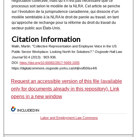
négociation collective, mais qu’il n’est pas nécessaire que ce
processus soit selon le modèle de la NLRA. Cet article se penche
sur l’évolution de la jurisprudence canadienne, qui dissocie d’un
modèle semblable à la NLRA le droit de parole au travail, en tant
qu’approche de rechange pour la réforme du droit du travail du
secteur public aux États-Unis.
Citation Information
Malin, Martin. "Collective Representation and Employee Voice in the US
Public Sector Workplace: Looking North for Solutions?."
Osgoode Hall Law
Journal
50.4 (2013) : 903-936.
DOI:
https://doi.org/10.60082/2817-5069.1005
https://digitalcommons.osgoode.yorku.ca/ohlj/vol50/iss4/6
Request an accessible version of this file (available
only for documents already in this repository). Link
opens in a new window
INCLUDED IN
Labor and Employment Law Commons