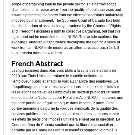
scope of bargaining than in the private sector. This narrow scope
channels unions’ voice away from the quality of public services and
towards protecting members from the effects of decisions unilaterally
imposed by management. The Supreme Court of Canada has held
that the freedom of association guaranteed by the Charter of Rights
and Freedoms includes a right to collective bargaining, but that this
right need not be modelled on the NLRA. This article explores the
evolving Canadian jurisprudence decoupling the right to a voice at
work from an NLRA-style model as an alternative approach for US
public sector labour law reform.
French Abstract
Les lois passées dans plusieurs États à la suite des élections de
2010 aux États-Unis ont renforcé le contrôle unilatéral de
l’employeur public et affaibli la voix au chapitre des employés. Ce
rééquilibrage du pouvoir est survenu dans le contexte des lois sur
les relations de travail des employés du secteur public d’État selon
le modèle de la National Labor Relations Act (NLRA), mais avec une
moindre portée de négociation que dans le secteur privé. Cette
portée amoindrie détourne la voix des syndicats de la qualité des
services publics et l’oriente vers la protection des membres contre
les effets de décisions imposés unilatéralement par la direction. La
Cour suprême du Canada soutient que la liberté d’association
garantie par la Charte des droits et libertés comprend le droit à la