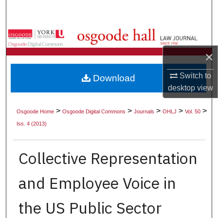
Search
Browse Collections
×
My Account
Switch to
Download
About
desktop
view
Digital Commons Network™
>
>
>
>
>
Osgoode Home
Osgoode Digital Commons
Journals
OHLJ
Vol. 50
Iss. 4 (2013)
Collective Representation
and Employee Voice in
the US Public Sector