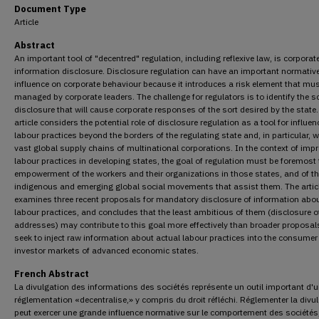
Document Type
Article
Abstract
An important tool of "decentred" regulation, including reflexive law, is corporat
information disclosure. Disclosure regulation can have an important normativ
influence on corporate behaviour because it introduces a risk element that mu
managed by corporate leaders. The challenge for regulators is to identify the s
disclosure that will cause corporate responses of the sort desired by the state.
article considers the potential role of disclosure regulation as a tool for influen
labour practices beyond the borders of the regulating state and, in particular, w
vast global supply chains of multinational corporations. In the context of imp
labour practices in developing states, the goal of regulation must be foremost 
empowerment of the workers and their organizations in those states, and of t
indigenous and emerging global social movements that assist them. The artic
examines three recent proposals for mandatory disclosure of information abou
labour practices, and concludes that the least ambitious of them (disclosure o
addresses) may contribute to this goal more effectively than broader proposal
seek to inject raw information about actual labour practices into the consume
investor markets of advanced economic states.
French Abstract
La divulgation des informations des sociétés représente un outil important d'
réglementation «decentralise,» y compris du droit réfléchi. Réglementer la divu
peut exercer une grande influence normative sur le comportement des sociétés