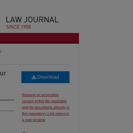
5)
ur
Download
Request an accessible
version of this file (available
only for documents already in
this repository). Link opens in
a new window