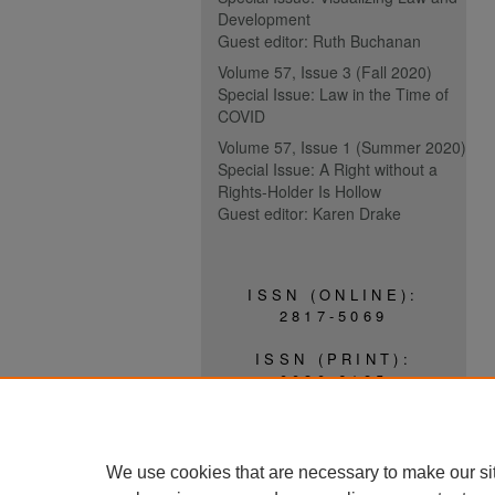
Development
Guest editor: Ruth Buchanan
Volume 57, Issue 3 (Fall 2020)
Special Issue: Law in the Time of
COVID
Volume 57, Issue 1 (Summer 2020)
Special Issue: A Right without a
Rights-Holder Is Hollow
Guest editor: Karen Drake
ISSN (ONLINE):
2817-5069
ISSN (PRINT):
0030-6185
We use cookies that are necessary to make our si