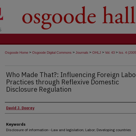
t
>
>
>
>
>
Osgoode Home
Osgoode Digital Commons
Journals
OHLJ
Vol. 43
Iss. 4 (200
Who Made That?: Influencing Foreign Labo
Practices through Reflexive Domestic
Disclosure Regulation
Authors
David J. Doorey
Keywords
Disclosure of information--Law and legislation; Labor; Developing countries