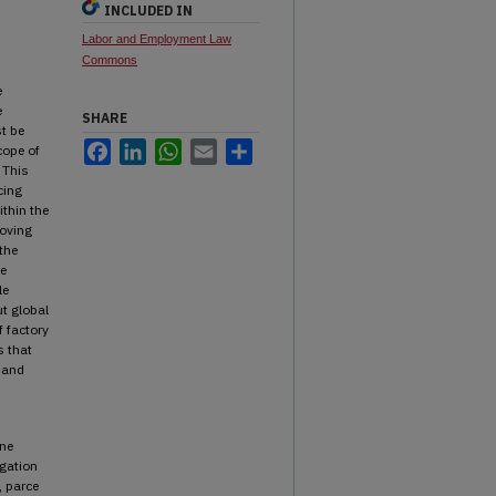
INCLUDED IN
Labor and Employment Law
Commons
e
e
SHARE
st be
Facebook
LinkedIn
WhatsApp
Email
Share
cope of
 This
cing
ithin the
roving
the
he
le
t global
f factory
s that
r and
une
lgation
, parce