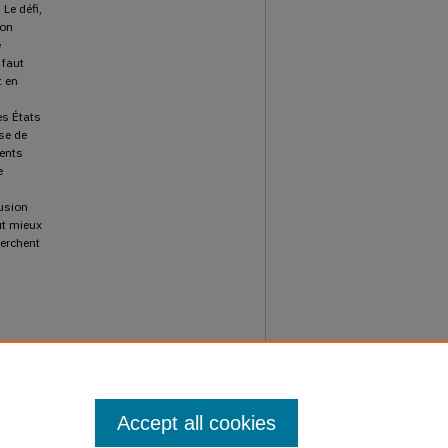
 Le défi,
ion
e
 faut
t en
es États
ise de
ments
e
lusion
ut mieux
herchent
xive
Accept all cookies