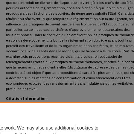
que cela introduit un élément de risque, que doivent gérer les chefs de sociétés.
pour les autorités de réglementation, consiste à définir à quel point la divulgat
provoquera des réactions des sociétés, du genre que souhaite l'État. Cet articl
réfléchit au rôle éventuel que remplirait la réglementation sur la divulgation, s'il
influencer les pratiques de travail par-delà les frontières de l'État codificateur e
particulier, au sein des vastes chaînes d'approvisionnement planétaires des
multinationales. Dans le contexte d'une amélioration les pratiques de travail d
en voie de développement, le but de la réglementation doit être avant tout la pr
pouvoir des travailleurs et de leurs organismes dans ces États, et les mouve
sociaux locaux naissants dans le monde, qui se tiennent à leurs côtés. L'articl
examine trois propositions récentes visant la divulgation obligatoire de
renseignements relatifs aux pratiques de travail mondiales, et arrive à la conc
que la moins ambitieuse d'entre elles (divulgation de l'adresse des usines) pe
contribuer à cet objectif que les propositions à caractère plus ambitieux, qui c
à déverser, sur les marchés de consommation et d'investissement des États
économiques évolués, des renseignements sans indulgence sur les véritables
pratiques de travail.
Citation Information
Doorey, David J.. "Who Made That?: Influencing Foreign Labour Practices through Refle
Domestic Disclosure Regulation."
Osgoode Hall Law Journal
43.4 (2005) : 353-405.
DOI:
https://doi.org/10.60082/2817-5069.1325
https://digitalcommons.osgoode.yorku.ca/ohlj/vol43/iss4/1
te work. We may also use additional cookies to